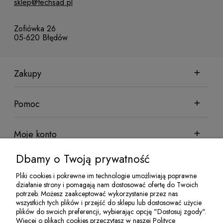
sklep@techsad.pl
Zofiówka 26
05-620 Błędów
Zakupy
Pomoc
Moje konto
Dbamy o Twoją prywatność
Informacje
Pliki cookies i pokrewne im technologie umożliwiają poprawne
działanie strony i pomagają nam dostosować ofertę do Twoich
potrzeb. Możesz zaakceptować wykorzystanie przez nas
wszystkich tych plików i przejść do sklepu lub dostosować użycie
Sklep sadowniczy Techsad | Zofiówka 26, 05-620 Błędów | NIP:
plików do swoich preferencji, wybierając opcję "Dostosuj zgody".
7972081952 | REGON: 524100078 | Email:
jakubisiak@techsad.pl
Więcej o plikach cookies przeczytasz w naszej Polityce