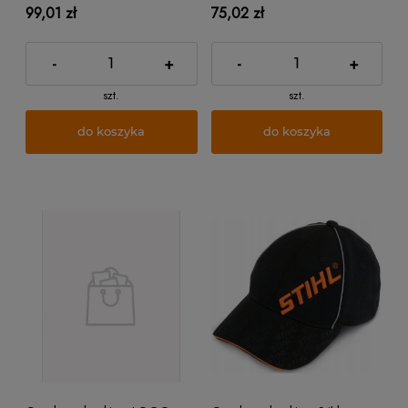
99,01 zł
75,02 zł
-
+
-
+
szt.
szt.
do koszyka
do koszyka