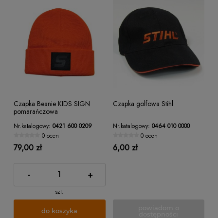
Czapka Beanie KIDS SIGN
Czapka golfowa Stihl
pomarańczowa
Nr.katalogowy:
0421 600 0209
Nr.katalogowy:
0464 010 0000
0 ocen
0 ocen
79,00 zł
6,00 zł
-
+
szt.
powiadom o
do koszyka
dostępności