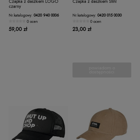
Czapka z daszkiem LOGO
Czapka z daszkiem Stihl
czarny
Nr.katalogowy:
0420 940 0006
Nr.katalogowy:
0420 015 0030
0 ocen
0 ocen
59,00 zł
23,00 zł
powiadom o
dostępności