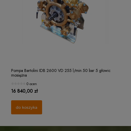
Filterek rozpylacza "czapeczka" Ø15 MESH 32
Ro
Pompa Bertolini IDB 2600 VD 255 l/min 50 bar 5 głowic
Po
mosiężna
mo
1 ocena
0 ocen
1,25 zł
21
16 840,00 zł
10
do koszyka
do koszyka