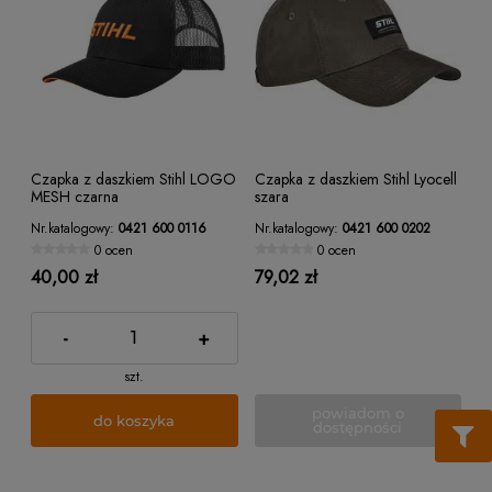
Czapka z daszkiem Stihl LOGO
Czapka z daszkiem Stihl Lyocell
MESH czarna
szara
Nr.katalogowy:
0421 600 0116
Nr.katalogowy:
0421 600 0202
0 ocen
0 ocen
40,00 zł
79,02 zł
-
+
szt.
powiadom o
do koszyka
dostępności