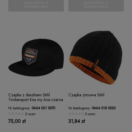
powiadom o
powiadom o
dostępności
dostępności
Czapka z daszkiem Stihl
Czapka zimowa Stihl
Timbersport Kiss my Axe czarna
Nr.katalogowy:
0464 021 0070
Nr.katalogowy:
0464 018 0020
0 ocen
0 ocen
75,00 zł
31,84 zł