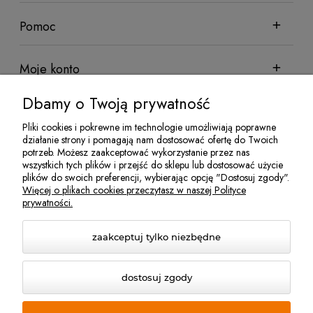
Pomoc
Moje konto
Dbamy o Twoją prywatność
Informacje
Pliki cookies i pokrewne im technologie umożliwiają poprawne
działanie strony i pomagają nam dostosować ofertę do Twoich
potrzeb. Możesz zaakceptować wykorzystanie przez nas
wszystkich tych plików i przejść do sklepu lub dostosować użycie
Sklep sadowniczy Techsad | Zofiówka 26, 05-620 Błędów | NIP:
plików do swoich preferencji, wybierając opcję "Dostosuj zgody".
7972081952 | REGON: 524100078 | Email:
jakubisiak@techsad.pl
Więcej o plikach cookies przeczytasz w naszej Polityce
| Telefon:
486680236
prywatności.
zaakceptuj tylko niezbędne
dostosuj zgody