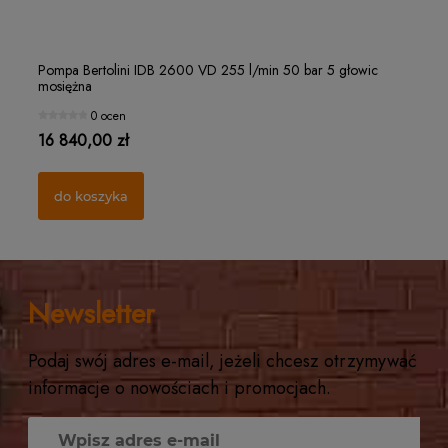
Filterek rozpylacza "czapeczka" Ø15 MESH 32
Ro
Pompa Bertolini IDB 2600 VD 255 l/min 50 bar 5 głowic
Po
mosiężna
mo
1 ocena
0 ocen
1,25 zł
21
16 840,00 zł
10
do koszyka
do koszyka
Newsletter
Podaj swój adres e-mail, jeżeli chcesz otrzymywać
informacje o nowościach i promocjach.