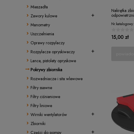
Mieszadła
Nakrętka zbi
odpowietrzn
Zawory kulowe
Nr.katalogowy:
Manometry
Uszczelnienia
15,00 zł
Oprawy rozpylaczy
Rozpylacze opryskiwaczy
powiado
Lance, pistolety opryskowe
Pokrywy zbiornika
Rozwadniacze i sita wlewowe
Filtry ssawne
Filtry ciśnieniowe
Filtry liniowe
Wirniki wentylatorów
Zbiorniki
Części do pompy