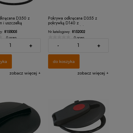
dkręcana D350 z
Pokrywa odkręcana D355 z
m i uszczelką
pokrywką D140 z
odpowietrznikiem labiryntowym
y:
8155005
Nr.katalogowy:
8152002
0 ocen
0 ocen
45,01 zł
+
-
+
zyka
do koszyka
zobacz więcej
zobacz więcej