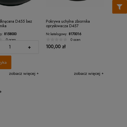
dkręcana D455 bez
Pokrywa uchylna zbiornika
nika
opryskiwacza D457
y:
8158000
Nr.katalogowy:
8170016
0 ocen
0 ocen
100,00 zł
+
zyka
zobacz więcej
zobacz więcej
»