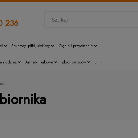
0 236
ci
Sekatory, piłki, siekiery
Cięcie i przycinanie
a i odzież
Armatki hukowe
Zbiór owoców
Stihl
ęści
biornika