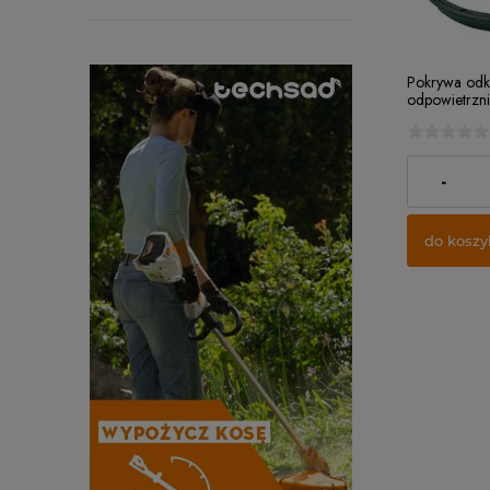
Pokrywa od
odpowietrzni
montaż bezu
9,38 zł
-
do koszy