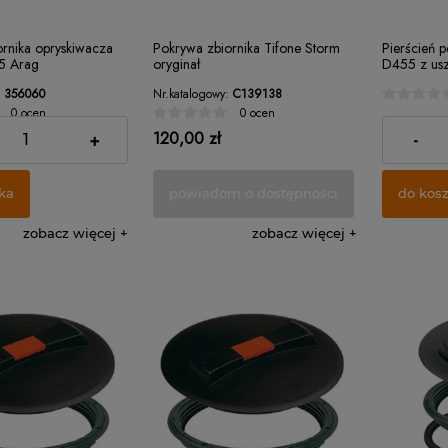
rnika opryskiwacza
Pokrywa zbiornika Tifone Storm
Pierścień 
5 Arag
oryginał
D455 z usz
356060
Nr.katalogowy:
C139138
0 ocen
0 ocen
120,00 zł
120,76 zł
+
-
ka
powiadom o dostępności
do kos
zobacz więcej
zobacz więcej