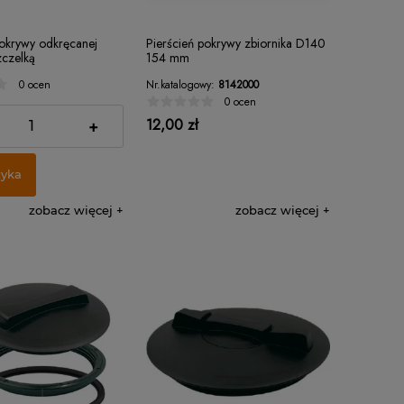
pokrywy odkręcanej
Pierścień pokrywy zbiornika D140
czelką
154 mm
Nr.katalogowy:
8142000
0 ocen
0 ocen
12,00 zł
+
zyka
zobacz więcej
zobacz więcej