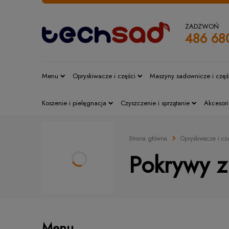
ZADZWOŃ
486 68
Menu
Opryskiwacze i części
Maszyny sadownicze i częś
Koszenie i pielęgnacja
Czyszczenie i sprzątanie
Akcesori
Strona główna
Opryskiwacze i cz
Pokrywy z
Menu