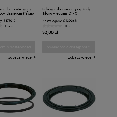
iornika czystej wody
Pokrywa zbiornika czystej wody
owietrznikiem (Tifone
Tifone wkręcana D140
y:
8178012
Nr.katalogowy:
C139268
0 ocen
0 ocen
82,00 zł
om o dostępności
powiadom o dostępności
zobacz więcej
zobacz więcej