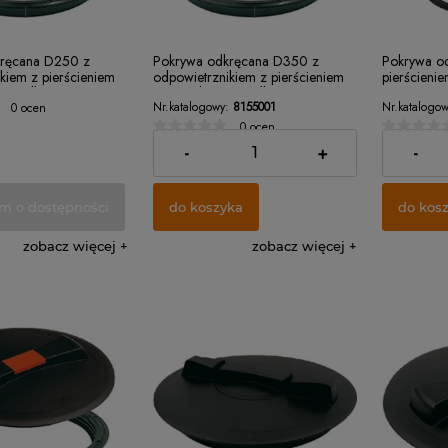
kręcana D250 z
Pokrywa odkręcana D350 z
Pokrywa o
kiem z pierścieniem
odpowietrznikiem z pierścieniem
pierścienie
szczelkowy
montaż bezuszczelkowy
Nr.katalogowy:
8155001
Nr.katalogow
0 ocen
0 ocen
90,00 zł
90,18 zł
-
+
-
m o dostępności
do koszyka
do kos
zobacz więcej
zobacz więcej