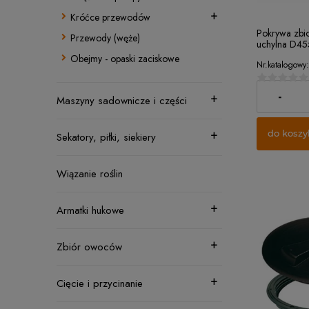
Króćce przewodów
Pokrywa zbio
Przewody (węże)
uchylna D45
Obejmy - opaski zaciskowe
Nr.katalogowy:
115,46 zł
-
Maszyny sadownicze i części
do koszy
Sekatory, piłki, siekiery
Wiązanie roślin
Armatki hukowe
Zbiór owoców
Cięcie i przycinanie