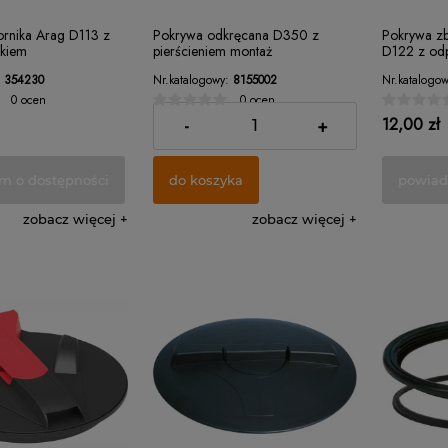
ornika Arag D113 z
Pokrywa odkręcana D350 z
Pokrywa zb
ikiem
pierścieniem montaż
D122 z odp
bezuszczelkowy
Storm)
354230
Nr.katalogowy:
8155002
Nr.katalogow
0 ocen
0 ocen
63,00 zł
12,00 zł
-
+
m o dostępności
do koszyka
powiad
zobacz więcej
zobacz więcej