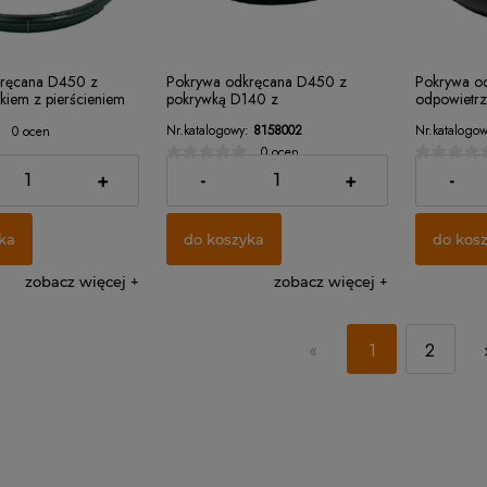
kręcana D450 z
Pokrywa odkręcana D450 z
Pokrywa o
kiem z pierścieniem
pokrywką D140 z
odpowietrz
szczelkowy
odpowietrznikiem labiryntowym
Nr.katalogowy:
8158002
Nr.katalogow
0 ocen
0 ocen
60,00 zł
60,00 zł
+
-
+
-
ka
do koszyka
do kos
zobacz więcej
zobacz więcej
«
1
2