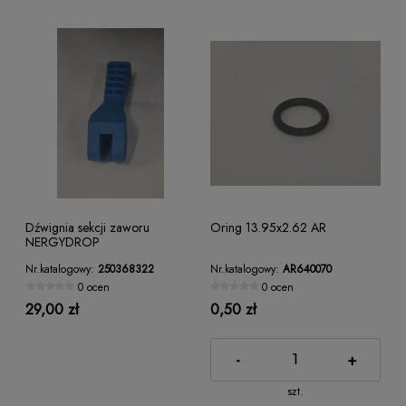
Dźwignia sekcji zaworu
Oring 13.95x2.62 AR
NERGYDROP
Nr.katalogowy:
250368322
Nr.katalogowy:
AR640070
0 ocen
0 ocen
29,00 zł
0,50 zł
-
+
szt.