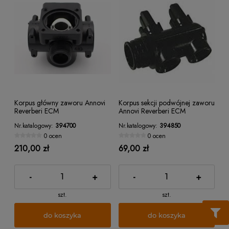
Korpus główny zaworu Annovi
Korpus sekcji podwójnej zaworu
Reverberi ECM
Annovi Reverberi ECM
Nr.katalogowy:
394700
Nr.katalogowy:
394850
0 ocen
0 ocen
210,00 zł
69,00 zł
-
+
-
+
szt.
szt.
do koszyka
do koszyka