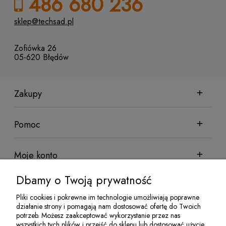
486 680 236
sklep@techsad.pl
Zofiówka 26
05-620 Błędów
Zakupy
Pomoc
Moje konto
Dbamy o Twoją prywatność
Informacje
Pliki cookies i pokrewne im technologie umożliwiają poprawne
działanie strony i pomagają nam dostosować ofertę do Twoich
potrzeb. Możesz zaakceptować wykorzystanie przez nas
wszystkich tych plików i przejść do sklepu lub dostosować użycie
Sklep sadowniczy Techsad | Zofiówka 26, 05-620 Błędów | NIP: