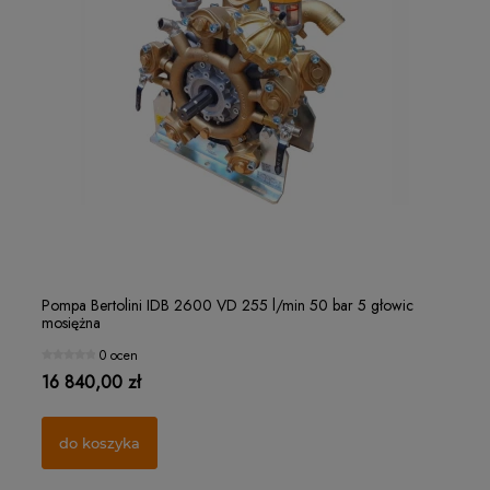
Filterek rozpylacza "czapeczka" Ø15 MESH 32
Ro
Pompa Bertolini IDB 2600 VD 255 l/min 50 bar 5 głowic
Po
mosiężna
mo
1 ocena
0 ocen
1,25 zł
21
16 840,00 zł
10
do koszyka
do koszyka