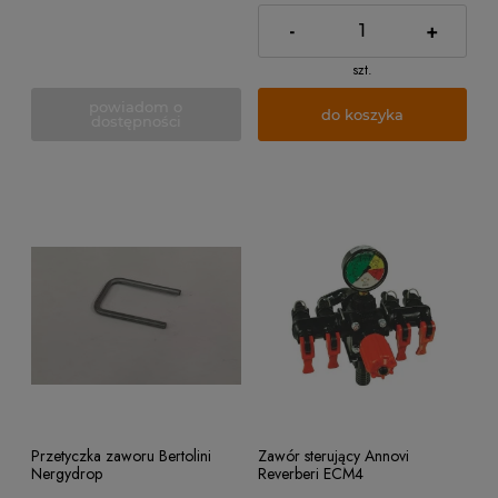
-
+
szt.
powiadom o
do koszyka
dostępności
Przetyczka zaworu Bertolini
Zawór sterujący Annovi
Nergydrop
Reverberi ECM4