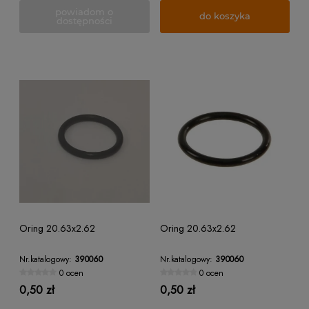
powiadom o
do koszyka
dostępności
Oring 20.63x2.62
Oring 20.63x2.62
Nr.katalogowy:
390060
Nr.katalogowy:
390060
0 ocen
0 ocen
0,50 zł
0,50 zł