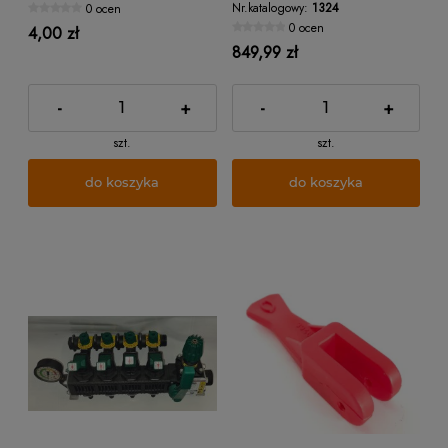
Nr.katalogowy:
1324
0 ocen
0 ocen
4,00 zł
849,99 zł
-
+
-
+
szt.
szt.
do koszyka
do koszyka