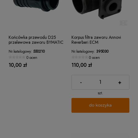
Końcówka przewodu D25
Korpus filtra zaworu Annovi
przelewowa zaworu BYMATIC
Reverberi ECM
Nr.katalogowy:
550210
Nr.katalogowy:
395030
0 ocen
0 ocen
10,00 zł
110,00 zł
-
+
szt.
do koszyka