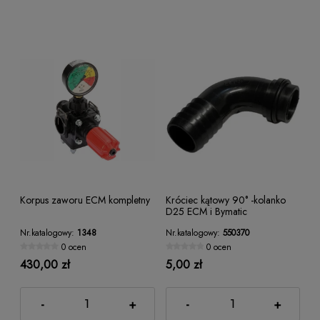
Korpus zaworu ECM kompletny
Króciec kątowy 90° -kolanko
D25 ECM i Bymatic
Nr.katalogowy:
1348
Nr.katalogowy:
550370
0 ocen
0 ocen
430,00 zł
5,00 zł
-
+
-
+