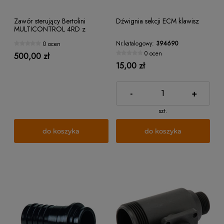
Zawór sterujący Bertolini
Dźwignia sekcji ECM klawisz
MULTICONTROL 4RD z
napełnianiem zbiornika
Nr.katalogowy:
394690
0 ocen
0 ocen
500,00 zł
15,00 zł
-
+
szt.
do koszyka
do koszyka