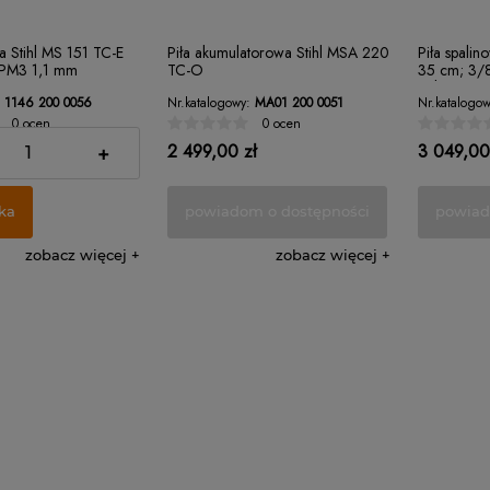
wa Stihl MS 151 TC-E
Piła akumulatorowa Stihl MSA 220
Piła spali
 PM3 1,1 mm
TC-O
35 cm; 3/8
jednoręczn
1146 200 0056
Nr.katalogowy:
MA01 200 0051
Nr.katalogow
0 ocen
0 ocen
ł
2 499,00 zł
3 049,00
+
ka
powiadom o dostępności
powiad
zobacz więcej
zobacz więcej