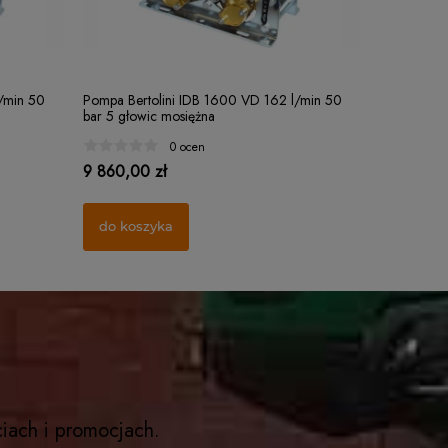
Filterek rozpylacza "czapeczka" Ø15 MESH
Rozpylacz s
/min 50
Pompa Bertolini IDB 1600 VD 162 l/min 50
32
stożek)
bar 5 głowic mosiężna
1 ocena
0 ocen
1,25 zł
21,00 zł
9 860,00 zł
do koszyka
do kosz
do koszyka
ciach i promocjach.