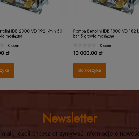
tolini IDB 2000 VD 192 l/min 50
Pompa Bertolini IDB 1800 VD 182 l
wic mosiężna
bar 5 głowic mosiężna
0 ocen
0 ocen
0 zł
10 000,00 zł
szyka
do koszyka
Newsletter
-mail, jeżeli chcesz otrzymywać informacje o nowoś