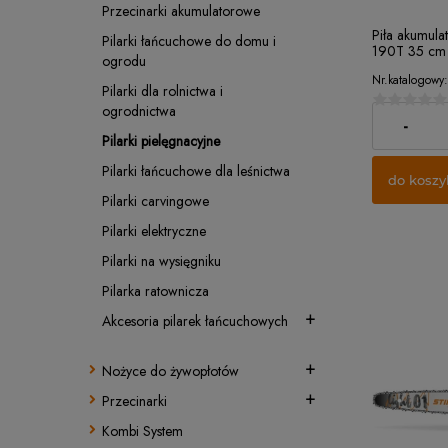
Przecinarki akumulatorowe
Piła akumula
Pilarki łańcuchowe do domu i
190T 35 cm 
ogrodu
L01
Nr.katalogowy:
Pilarki dla rolnictwa i
ogrodnictwa
1 589,00 z
-
Pilarki pielęgnacyjne
Pilarki łańcuchowe dla leśnictwa
do koszy
Pilarki carvingowe
Pilarki elektryczne
Pilarki na wysięgniku
Pilarka ratownicza
Akcesoria pilarek łańcuchowych
Nożyce do żywopłotów
Przecinarki
Kombi System