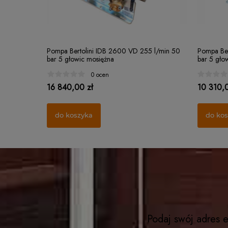
Pompa Bertolini IDB 2600 VD 255 l/min 50
Pompa Ber
bar 5 głowic mosiężna
bar 5 gło
0 ocen
16 840,00 zł
10 310,0
do koszyka
do ko
Podaj swój adres e