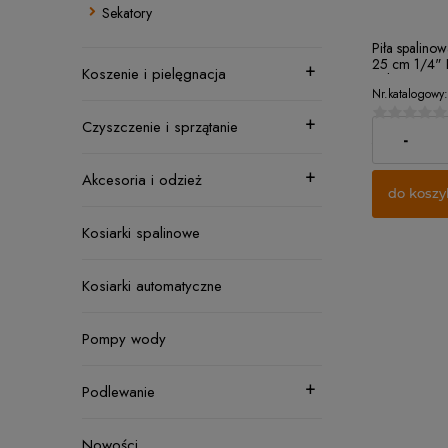
Sekatory
Piła spalino
25 cm 1/4"
Koszenie i pielęgnacja
jednoręczna
Nr.katalogowy:
Czyszczenie i sprzątanie
2 259,00 z
-
Akcesoria i odzież
do koszy
Kosiarki spalinowe
Kosiarki automatyczne
Pompy wody
Podlewanie
Nowości