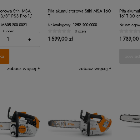
torowa Stihl MSA
Piła akumulatorowa Stihl MSA 160
Piła akumu
3/8” PS3 Pro 1,1
T
161T 30 cm
MA05 200 0021
Nr.katalogowy:
1252 200 0000
Nr.katalogow
0 ocen
0 ocen
ł
1 599,00 zł
1 739,00 
+
ka
powiad
zobacz więcej
zobacz więcej