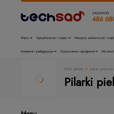
ZADZWOŃ
486 68
Menu
Opryskiwacze i części
Maszyny sadownicze i częś
Koszenie i pielęgnacja
Czyszczenie i sprzątanie
Akcesori
Strona główna
Cięcie i przycinan
Pilarki pi
Menu