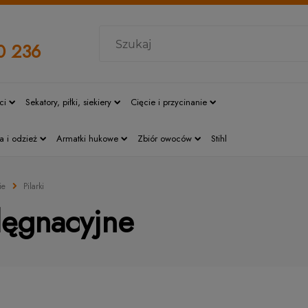
0 236
ci
Sekatory, piłki, siekiery
Cięcie i przycinanie
a i odzież
Armatki hukowe
Zbiór owoców
Stihl
ie
Pilarki
elęgnacyjne