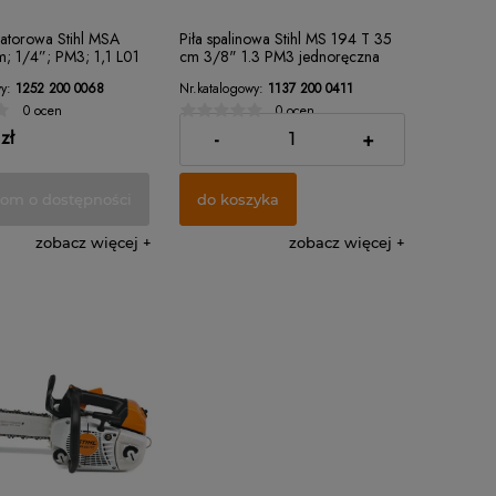
latorowa Stihl MSA
Piła spalinowa Stihl MS 194 T 35
; 1/4”; PM3; 1,1 L01
cm 3/8" 1.3 PM3 jednoręczna
y:
1252 200 0068
Nr.katalogowy:
1137 200 0411
0 ocen
0 ocen
zł
1 830,44 zł
-
+
om o dostępności
do koszyka
zobacz więcej
zobacz więcej