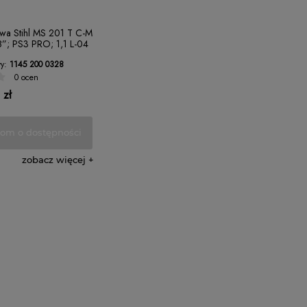
nowa Stihl MS 201 T C-M
”; PS3 PRO; 1,1 L-04
a
y:
1145 200 0328
0 ocen
 zł
om o dostępności
zobacz więcej