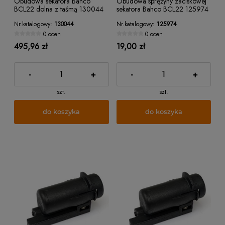
Obudowa sekatora Bahco
Obudowa sprężyny zaciskowej
BCL22 dolna z taśmą 130044
sekatora Bahco BCL22 125974
Nr.katalogowy:
130044
Nr.katalogowy:
125974
0 ocen
0 ocen
495,96 zł
19,00 zł
-
+
-
+
szt.
szt.
do koszyka
do koszyka