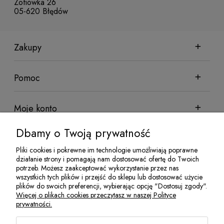
Zofiówka 26
05-620 Błędów
Zakupy
Pomoc
Moje konto
Dbamy o Twoją prywatność
Informacje
Pliki cookies i pokrewne im technologie umożliwiają poprawne
działanie strony i pomagają nam dostosować ofertę do Twoich
potrzeb. Możesz zaakceptować wykorzystanie przez nas
wszystkich tych plików i przejść do sklepu lub dostosować użycie
Sklep sadowniczy Techsad | Zofiówka 26, 05-620 Błędów | NIP:
plików do swoich preferencji, wybierając opcję "Dostosuj zgody".
7972081952 | REGON: 524100078 | Email:
jakubisiak@techsad.pl
Więcej o plikach cookies przeczytasz w naszej Polityce
| Telefon:
486680236
prywatności.