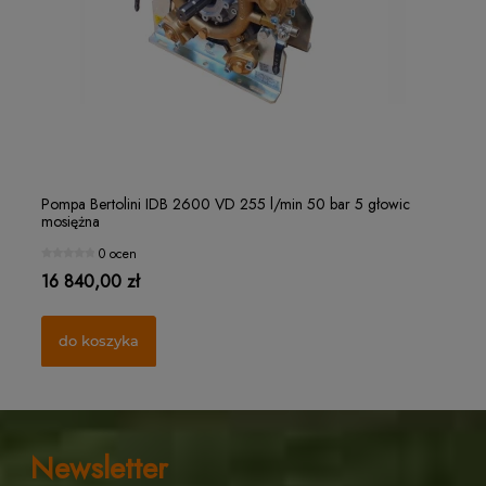
Filterek rozpylacza "czapeczka" Ø15 MESH 32
Ro
Pompa Bertolini IDB 2600 VD 255 l/min 50 bar 5 głowic
Po
mosiężna
mo
1 ocena
0 ocen
1,25 zł
21
16 840,00 zł
10
do koszyka
do koszyka
Newsletter