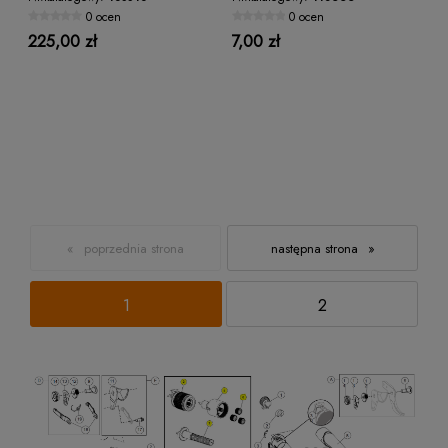
0 ocen
0 ocen
225,00 zł
7,00 zł
«
»
1
2