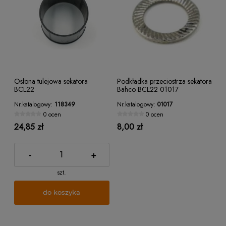
Osłona tulejowa sekatora
Podkładka przeciostrza sekatora
BCL22
Bahco BCL22 01017
Nr.katalogowy:
118349
Nr.katalogowy:
01017
0 ocen
0 ocen
24,85 zł
8,00 zł
-
+
szt.
do koszyka