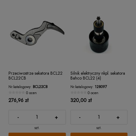
Przeciwostrze sekatora BCL22
Silnik elektryczny nkpl. sekatora
BCL22CB
Bahco BCL22 (4)
Nr.katalogowy:
BCL22CB
Nr.katalogowy:
128097
0 ocen
0 ocen
276,96 zł
320,00 zł
-
+
-
+
szt.
szt.