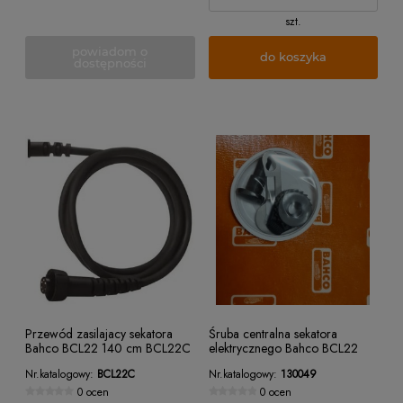
szt.
powiadom o
do koszyka
dostępności
Przewód zasilajacy sekatora
Śruba centralna sekatora
Bahco BCL22 140 cm BCL22C
elektrycznego Bahco BCL22
Nr.katalogowy:
BCL22C
Nr.katalogowy:
130049
0 ocen
0 ocen