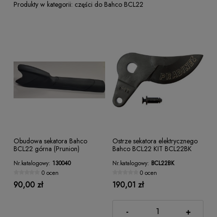
części do Bahco BCL22
Obudowa sekatora Bahco
Ostrze sekatora elektrycznego
BCL22 górna (Prunion)
Bahco BCL22 KIT BCL22BK
130040
Nr.katalogowy:
130040
Nr.katalogowy:
BCL22BK
0 ocen
0 ocen
90,00 zł
190,01 zł
-
+