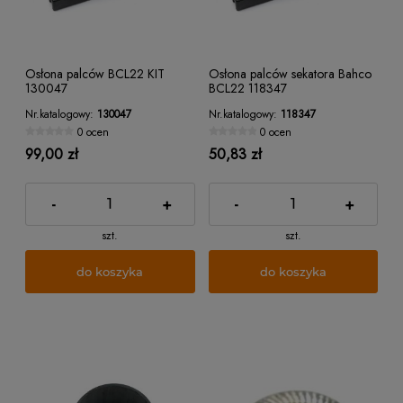
Osłona palców BCL22 KIT
Osłona palców sekatora Bahco
130047
BCL22 118347
Nr.katalogowy:
130047
Nr.katalogowy:
118347
0 ocen
0 ocen
99,00 zł
50,83 zł
-
+
-
+
szt.
szt.
do koszyka
do koszyka