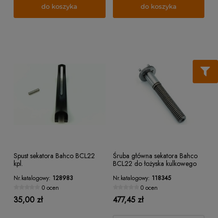
do koszyka
do koszyka
Spust sekatora Bahco BCL22
Śruba główna sekatora Bahco
kpl.
BCL22 do łożyska kulkowego
118345
Nr.katalogowy:
128983
Nr.katalogowy:
118345
0 ocen
0 ocen
35,00 zł
477,45 zł