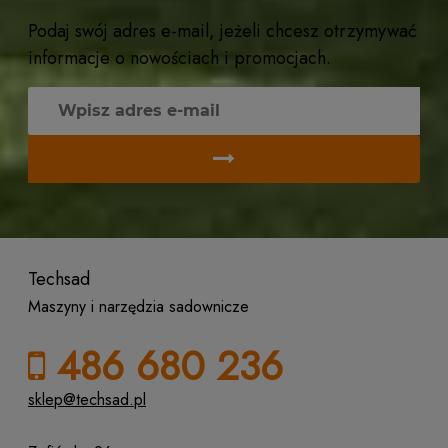
Podaj swój adres e-mail, jeżeli chcesz otrzymywać
informacje o nowościach i promocjach.
Techsad
Maszyny i narzędzia sadownicze
486 680 236
sklep@techsad.pl