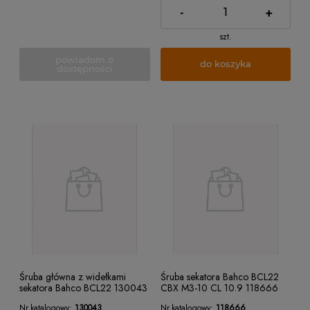
-
+
szt.
powiadom o
do koszyka
dostępności
Śruba główna z widełkami
Śruba sekatora Bahco BCL22
sekatora Bahco BCL22 130043
CBX M3-10 CL 10.9 118666
Nr.katalogowy:
130043
Nr.katalogowy:
118666