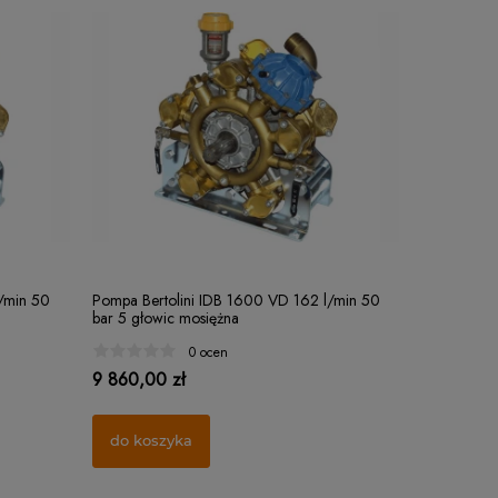
Filterek rozpylacza "czapeczka" Ø15 MESH
Rozpylacz s
/min 50
Pompa Bertolini IDB 1600 VD 162 l/min 50
32
stożek)
bar 5 głowic mosiężna
1 ocena
0 ocen
1,25 zł
21,00 zł
9 860,00 zł
do koszyka
do kosz
do koszyka