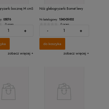
ryzarki bocznej M cmS
Nóż glebogryzarki Bomet lewy
y:
05076
Nr.katalogowy:
1540-05-002
0 ocen
0 ocen
22,00 zł
+
-
+
zyka
do koszyka
zobacz więcej
zobacz więcej