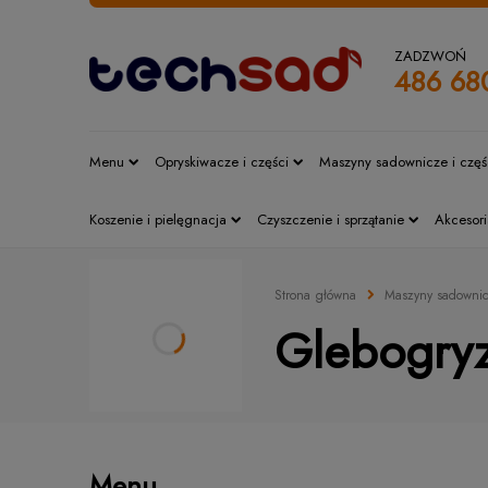
ZADZWOŃ
486 68
Menu
Opryskiwacze i części
Maszyny sadownicze i częś
Koszenie i pielęgnacja
Czyszczenie i sprzątanie
Akcesori
Strona główna
Maszyny sadownic
Glebogryz
Menu