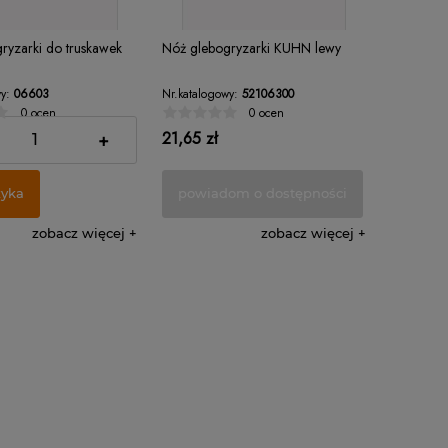
ryzarki do truskawek
Nóż glebogryzarki KUHN lewy
y:
06603
Nr.katalogowy:
52106300
0 ocen
0 ocen
21,65 zł
+
zyka
powiadom o dostępności
zobacz więcej
zobacz więcej