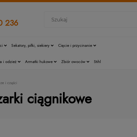
0 236
ci
Sekatory, piłki, siekiery
Cięcie i przycinanie
a i odzież
Armatki hukowe
Zbiór owoców
Stihl
ze i części
arki ciągnikowe