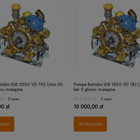
tolini IDB 2000 VD 192 l/min 50
Pompa Bertolini IDB 1800 VD 182 l
wic mosiężna
bar 5 głowic mosiężna
0 ocen
0 ocen
0 zł
10 000,00 zł
szyka
do koszyka