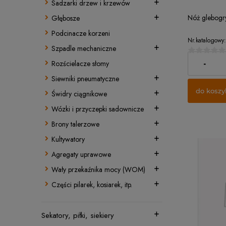
Sadzarki drzew i krzewów
Nóż glebogr
Głębosze
Podcinacze korzeni
Nr.katalogowy:
Szpadle mechaniczne
39,00 zł
-
Rozścielacze słomy
Siewniki pneumatyczne
do koszy
Świdry ciągnikowe
Wózki i przyczepki sadownicze
Brony talerzowe
Kultywatory
Agregaty uprawowe
Wały przekaźnika mocy (WOM)
Części pilarek, kosiarek, itp.
Sekatory, piłki, siekiery