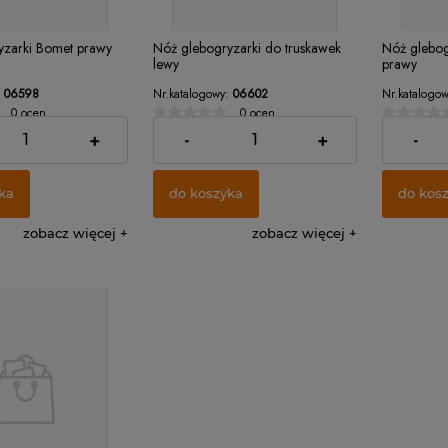
yzarki Bomet prawy
Nóż glebogryzarki do truskawek
Nóż glebog
lewy
prawy
06598
Nr.katalogowy:
06602
Nr.katalogow
0 ocen
0 ocen
22,00 zł
22,00 zł
+
-
+
-
ka
do koszyka
do kos
zobacz więcej
zobacz więcej