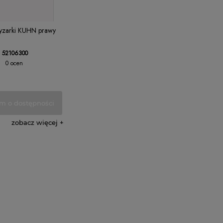
yzarki KUHN prawy
52106300
0 ocen
m o dostępności
zobacz więcej