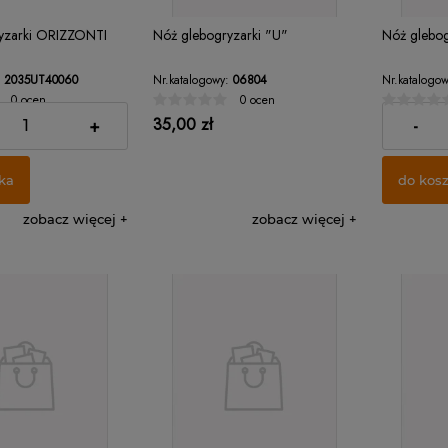
yzarki ORIZZONTI
Nóż glebogryzarki "U"
Nóż glebog
2035UT40060
Nr.katalogowy:
06804
Nr.katalogow
0 ocen
0 ocen
35,00 zł
17,00 zł
+
-
ka
do kos
zobacz więcej
zobacz więcej