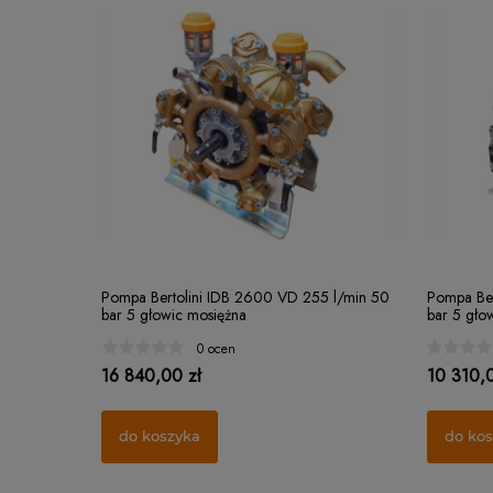
Pompa Bertolini IDB 2600 VD 255 l/min 50
Pompa Ber
bar 5 głowic mosiężna
bar 5 gło
0 ocen
16 840,00 zł
10 310,0
do koszyka
do ko