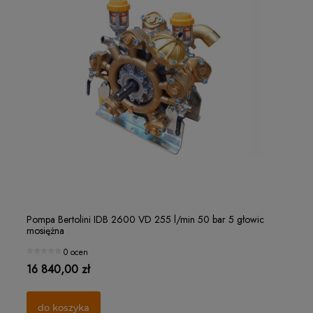
Filterek rozpylacza "czapeczka" Ø15 MESH 32
Ro
Pompa Bertolini IDB 2600 VD 255 l/min 50 bar 5 głowic
Po
mosiężna
mo
1 ocena
0 ocen
1,25 zł
21
16 840,00 zł
10
do koszyka
do koszyka