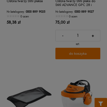
Osłona twarzy Stihl pleksa
Osłona twarzy Stihl pleksi do
Stihl ADVANCE GPC 28 i
G500 PC
Nr.katalogowy:
0000 889 9025
Nr.katalogowy:
0000 889 9027
0 ocen
0 ocen
58,38 zł
75,00 zł
-
+
szt.
do koszyka