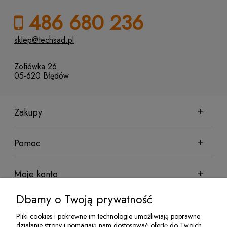
486 680 236
sklep@techsad.pl
Zofiówka 26
05-620 Błędów
Zakupy
Pomoc
Moje konto
Dbamy o Twoją prywatność
Informacje
Pliki cookies i pokrewne im technologie umożliwiają poprawne
działanie strony i pomagają nam dostosować ofertę do Twoich