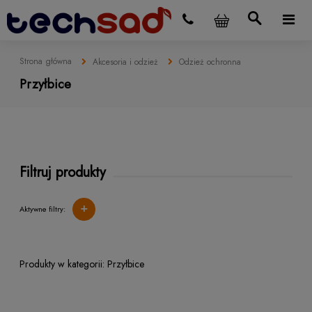
Strona główna
Akcesoria i odzież
Odzież ochronna
Przyłbice
Filtruj produkty
+
Aktywne filtry:
Przyłbice