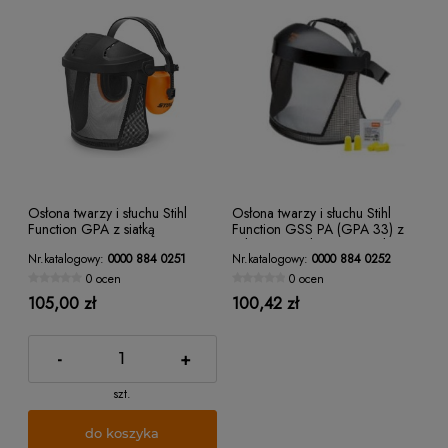
Osłona twarzy i słuchu Stihl
Osłona twarzy i słuchu Stihl
Function GPA z siatką
Function GSS PA (GPA 33) z
nylonową siatką i 4 zatyczkami
Nr.katalogowy:
0000 884 0251
Nr.katalogowy:
0000 884 0252
uszu
0 ocen
0 ocen
105,00 zł
100,42 zł
-
+
szt.
do koszyka