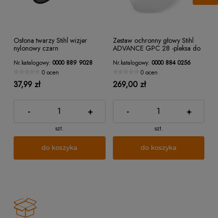
Osłona twarzy Stihl wizjer
Zestaw ochronny głowy Stihl
nylonowy czarn
ADVANCE GPC 28 -pleksa do
FS i TS
Nr.katalogowy:
0000 889 9028
Nr.katalogowy:
0000 884 0256
0 ocen
0 ocen
37,99 zł
269,00 zł
-
+
-
+
szt.
szt.
do koszyka
do koszyka