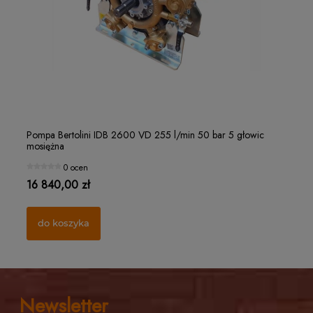
Filterek rozpylacza "czapeczka" Ø15 MESH 32
Ro
Pompa Bertolini IDB 2600 VD 255 l/min 50 bar 5 głowic
Po
mosiężna
mo
1 ocena
0 ocen
1,25 zł
21
16 840,00 zł
10
do koszyka
do koszyka
Newsletter