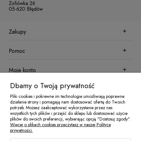
Zofiówka 26
05-620 Błędów
Zakupy
Pomoc
Moje konto
Dbamy o Twoją prywatność
Informacje
Pliki cookies i pokrewne im technologie umożliwiają poprawne
działanie strony i pomagają nam dostosować ofertę do Twoich
potrzeb. Możesz zaakceptować wykorzystanie przez nas
wszystkich tych plików i przejść do sklepu lub dostosować użycie
Sklep sadowniczy Techsad | Zofiówka 26, 05-620 Błędów | NIP:
plików do swoich preferencji, wybierając opcję "Dostosuj zgody".
7972081952 | REGON: 524100078 | Email:
jakubisiak@techsad.pl
Więcej o plikach cookies przeczytasz w naszej Polityce
| Telefon:
486680236
prywatności.