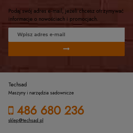
Podaj swój adres e-mail, jeżeli chcesz otrzymywać
informacje o nowościach i promocjach.
Techsad
Maszyny i narzędzia sadownicze
486 680 236
sklep@techsad.pl