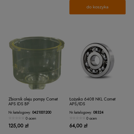
do koszyka
Zbiornik oleju pompy Comet
Łożysko 6408 NKL Comet
APS IDS BP
APS/IDS
Nr.katalogowy:
0421001200
Nr.katalogowy:
08324
0 ocen
0 ocen
125,00 zł
64,00 zł