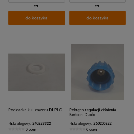
szt.
szt.
do koszyka
do koszyka
Podkładka kuli zaworu DUPLO
Pokrętło regulacji ciśnienia
Bertolini Duplo
Nr.katalogowy:
240223322
Nr.katalogowy:
260205322
0 ocen
0 ocen