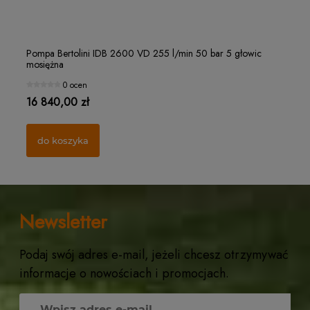
Filterek rozpylacza "czapeczka" Ø15 MESH 32
Ro
Pompa Bertolini IDB 2600 VD 255 l/min 50 bar 5 głowic
Po
mosiężna
mo
1 ocena
0 ocen
1,25 zł
21
16 840,00 zł
10
do koszyka
do koszyka
Newsletter
Podaj swój adres e-mail, jeżeli chcesz otrzymywać
informacje o nowościach i promocjach.