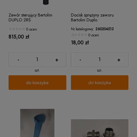
Zawór sterujący Bertolini
Docisk sprężyny zaworu
DUPLO 2RS
Bertolini Duplo
Nr.katalogowy:
260204512
0 ocen
0 ocen
815,00 zł
18,00 zł
-
+
-
+
szt.
szt.
do koszyka
do koszyka