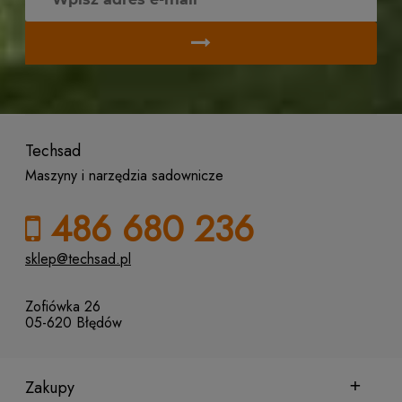
Techsad
Maszyny i narzędzia sadownicze
486 680 236
sklep@techsad.pl
Zofiówka 26
05-620 Błędów
Zakupy