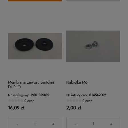
Membrana zaworu Bertolini
Nakrętka M6
DUPLO
Nr.katalogowy:
260189362
Nr.katalogowy:
814542002
0 ocen
0 ocen
16,09 zł
2,00 zł
-
+
-
+