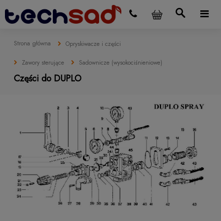
Strona główna
Opryskiwacze i części
Zawory sterujące
Sadownicze (wysokociśnieniowe)
Części do DUPLO