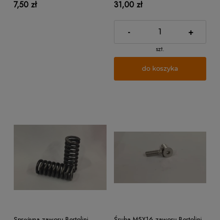
7,50 zł
31,00 zł
-
+
szt.
do koszyka
Sprężyna zaworu Bertolini
Śruba M5X16 zaworu Bertolini