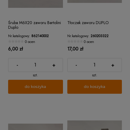
Śruba M6X20 zaworu Bertolini
Tłoczek zaworu DUPLO
Duplo
Nr.katalogowy:
862140002
Nr.katalogowy:
260203322
0 ocen
0 ocen
6,00 zł
17,00 zł
-
+
-
+
szt.
szt.
do koszyka
do koszyka