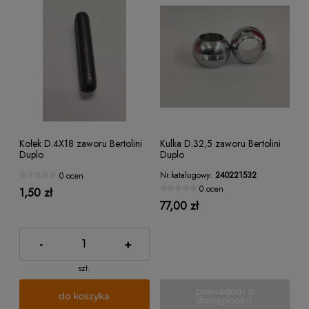
Kołek D.4X18 zaworu Bertolini
Kulka D.32,5 zaworu Bertolini
Duplo
Duplo
Nr.katalogowy:
240221532
0 ocen
0 ocen
1,50 zł
77,00 zł
-
+
szt.
powiadom o
do koszyka
dostępności