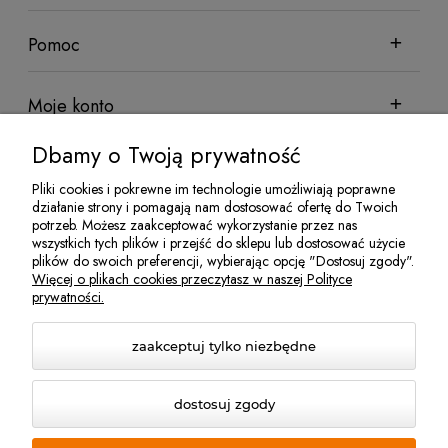
Pomoc
Moje konto
Dbamy o Twoją prywatność
Informacje
Pliki cookies i pokrewne im technologie umożliwiają poprawne
działanie strony i pomagają nam dostosować ofertę do Twoich
potrzeb. Możesz zaakceptować wykorzystanie przez nas
wszystkich tych plików i przejść do sklepu lub dostosować użycie
Sklep sadowniczy Techsad | Zofiówka 26, 05-620 Błędów | NIP:
plików do swoich preferencji, wybierając opcję "Dostosuj zgody".
7972081952 | REGON: 524100078 | Email:
jakubisiak@techsad.pl
Więcej o plikach cookies przeczytasz w naszej Polityce
| Telefon:
486680236
prywatności.
zaakceptuj tylko niezbędne
dostosuj zgody