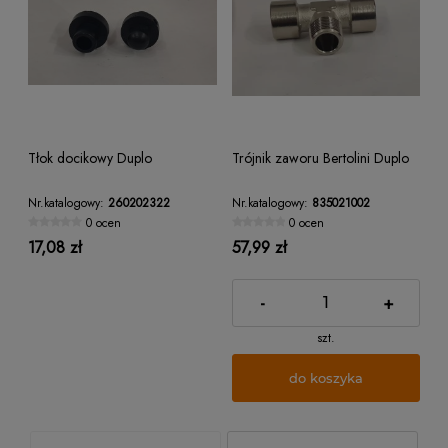
Tłok docikowy Duplo
Trójnik zaworu Bertolini Duplo
Nr.katalogowy:
260202322
Nr.katalogowy:
835021002
0 ocen
0 ocen
17,08 zł
57,99 zł
-
+
szt.
do koszyka