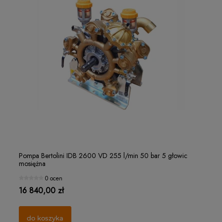
Filterek rozpylacza "czapeczka" Ø15 MESH 32
Ro
Pompa Bertolini IDB 2600 VD 255 l/min 50 bar 5 głowic
Po
mosiężna
mo
1 ocena
0 ocen
1,25 zł
21
16 840,00 zł
10
do koszyka
do koszyka