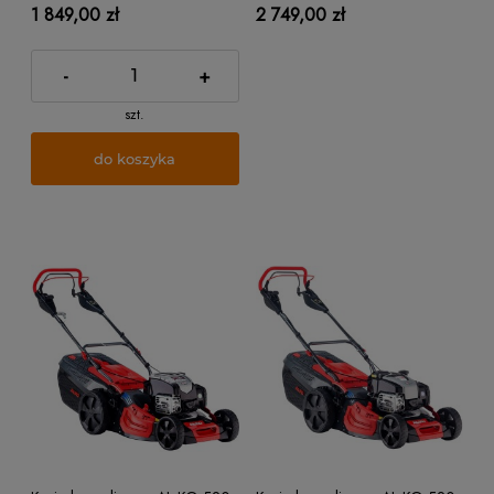
1 849,00 zł
2 749,00 zł
-
+
szt.
do koszyka