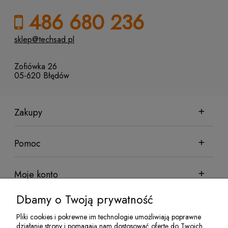
486 680 236
sklep@techsad.pl
Zofiówka 26
05-620 Błędów
Zakupy
Pomoc
Moje konto
Dbamy o Twoją prywatność
Informacje
Pliki cookies i pokrewne im technologie umożliwiają poprawne
działanie strony i pomagają nam dostosować ofertę do Twoich