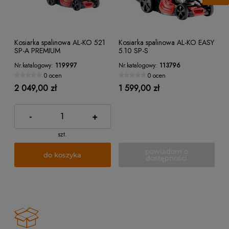
Kosiarka spalinowa AL-KO 521
Kosiarka spalinowa AL-KO EASY
SP-A PREMIUM
5.10 SP-S
Nr.katalogowy:
119997
Nr.katalogowy:
113796
0 ocen
0 ocen
2 049,00 zł
1 599,00 zł
-
+
szt.
powiadom o
do koszyka
dostępności