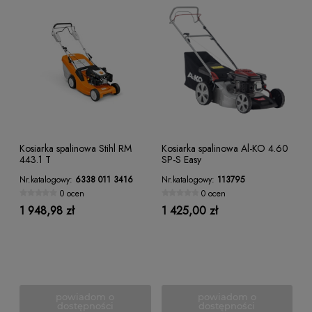
Kosiarka spalinowa Stihl RM
Kosiarka spalinowa Al-KO 4.60
443.1 T
SP-S Easy
Nr.katalogowy:
6338 011 3416
Nr.katalogowy:
113795
0 ocen
0 ocen
1 948,98 zł
1 425,00 zł
powiadom o
powiadom o
dostępności
dostępności