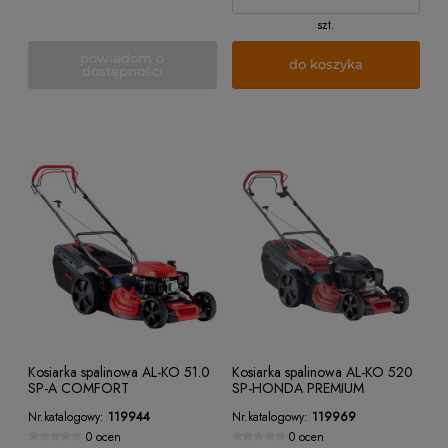
szt.
powiadom o
do koszyka
dostępności
Kosiarka spalinowa AL-KO 51.0
Kosiarka spalinowa AL-KO 520
SP-A COMFORT
SP-HONDA PREMIUM
Nr.katalogowy:
119944
Nr.katalogowy:
119969
0 ocen
0 ocen