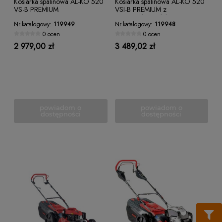
Kosiarka spalinowa AL-KO 520
Kosiarka spalinowa AL-KO 520
VS-B PREMIUM
VSI-B PREMIUM z
rozrusznikiem elektrycznym
Nr.katalogowy:
119949
Nr.katalogowy:
119948
0 ocen
0 ocen
2 979,00 zł
3 489,02 zł
powiadom o
powiadom o
dostępności
dostępności