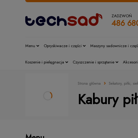
ZADZWOŃ
486 68
Menu
Opryskiwacze i części
Maszyny sadownicze i częś
Koszenie i pielęgnacja
Czyszczenie i sprzątanie
Akcesori
Strona główna
Sekatory, piłki, sie
Kabury pił
Menu