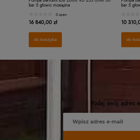
Pompa Bertolini IDB 2600 VD 255 l/min 50
Pompa Ber
bar 5 głowic mosiężna
bar 5 gło
0 ocen
16 840,00 zł
10 310,0
do koszyka
do ko
Podaj swój adres e