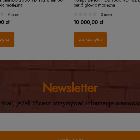
tolini IDB 2000 VD 192 l/min 50
Pompa Bertolini IDB 1800 VD 182 l
wic mosiężna
bar 5 głowic mosiężna
0 ocen
0 ocen
0 zł
10 000,00 zł
szyka
do koszyka
Newsletter
-mail, jeżeli chcesz otrzymywać informacje o nowoś
zapisz się