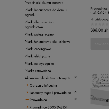
Przecinarki akumulatorowe
Prowadnica S
Pilarki łańcuchowe do domu i
(-)x1,6x104
ogrodu
Nr.katalogowy:
Pilarki dla rolnictwa i
ogrodnictwa
386,00 zł
Pilarki pielęgnacyjne
Pilarki łańcuchowe dla leśnictwa
powiado
Pilarki carvingowe
Pilarki elektryczne
Pilarki na wysięgniku
Pilarka ratownicza
Akcesoria pilarek łańcuchowych
Ostrzenie łańcucha
Łańcuchy tnące i prowadnice
Prowadnice
Prowadnice 3005 (MS151-