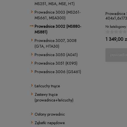
MS251, MSA, MSE, HT)
Prowadnice 3003 (MS261-
Prowadnica S
MS661, MSA300)
404x1,6x173
zębów
Prowadnice 3002 (MS880-
Nr.katalogowy:
MS881)
1 349,00 z
Prowadnice 3007, 3008
(GTA, HTA30)
Prowadnice 3050 (A041)
powiado
Prowadnice 3051 (K095)
Prowadnice 3006 (GS461)
Łańcuchy tnące
Zestawy tnące
(prowadnica+łańcuchy)
Osłony prowadnic
Zębatki napędowe