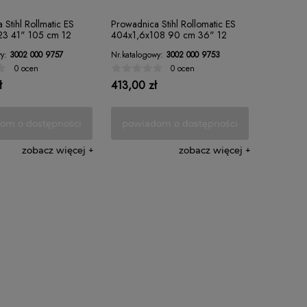
Stihl Rollmatic ES
Prowadnica Stihl Rollomatic ES
23 41" 105 cm 12
404x1,6x108 90 cm 36" 12
zębów
y:
3002 000 9757
Nr.katalogowy:
3002 000 9753
0 ocen
0 ocen
ł
413,00 zł
om o dostępności
powiadom o dostępności
zobacz więcej
zobacz więcej