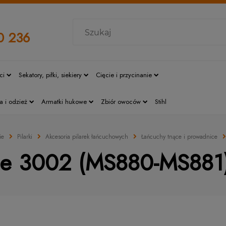
0 236
ci
Sekatory, piłki, siekiery
Cięcie i przycinanie
a i odzież
Armatki hukowe
Zbiór owoców
Stihl
ie
Pilarki
Akcesoria pilarek łańcuchowych
Łańcuchy tnące i prowadnice
ce 3002 (MS880-MS881