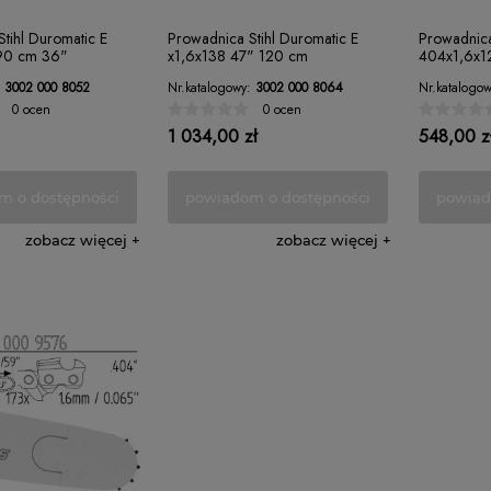
tihl Duromatic E
Prowadnica Stihl Duromatic E
Prowadnica 
 90 cm 36"
x1,6x138 47" 120 cm
404x1,6x1
zębów
3002 000 8052
Nr.katalogowy:
3002 000 8064
Nr.katalogow
0 ocen
0 ocen
1 034,00 zł
548,00 z
m o dostępności
powiadom o dostępności
powiad
zobacz więcej
zobacz więcej