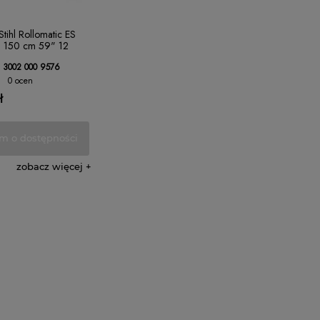
tihl Rollomatic ES
 150 cm 59" 12
3002 000 9576
0 ocen
ł
m o dostępności
zobacz więcej