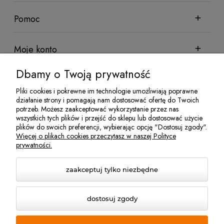
Pomoc
Moje konto
Dbamy o Twoją prywatność
Informacje
Pliki cookies i pokrewne im technologie umożliwiają poprawne
działanie strony i pomagają nam dostosować ofertę do Twoich
potrzeb. Możesz zaakceptować wykorzystanie przez nas
wszystkich tych plików i przejść do sklepu lub dostosować użycie
Sklep sadowniczy Techsad | Zofiówka 26, 05-620 Błędów | NIP:
plików do swoich preferencji, wybierając opcję "Dostosuj zgody".
7972081952 | REGON: 524100078 | Email:
jakubisiak@techsad.pl
Więcej o plikach cookies przeczytasz w naszej Polityce
| Telefon:
486680236
prywatności.
zaakceptuj tylko niezbędne
dostosuj zgody