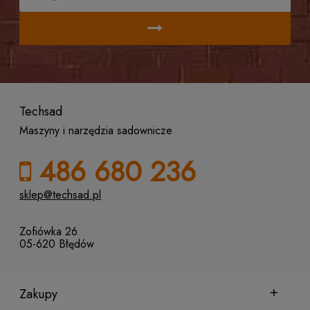
Techsad
Maszyny i narzędzia sadownicze
486 680 236
sklep@techsad.pl
Zofiówka 26
05-620 Błędów
Zakupy