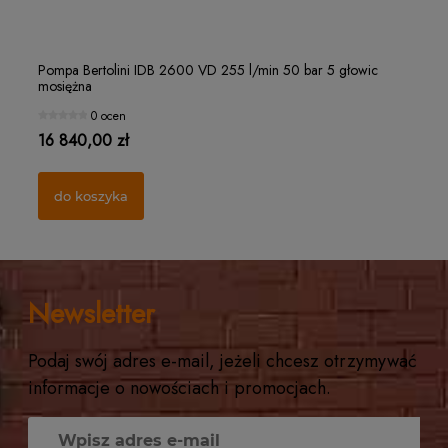
Filterek rozpylacza "czapeczka" Ø15 MESH 32
Ro
Pompa Bertolini IDB 2600 VD 255 l/min 50 bar 5 głowic
Po
mosiężna
mo
1 ocena
0 ocen
1,25 zł
21
16 840,00 zł
10
do koszyka
do koszyka
Newsletter
Podaj swój adres e-mail, jeżeli chcesz otrzymywać
informacje o nowościach i promocjach.