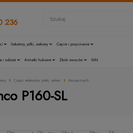
0 236
ci
Sekatory, piłki, siekiery
Cięcie i przycinanie
a i odzież
Armatki hukowe
Zbiór owoców
Stihl
kiery
Części sekatorów, piłek, siekier
dwuręcznych
hco P160-SL