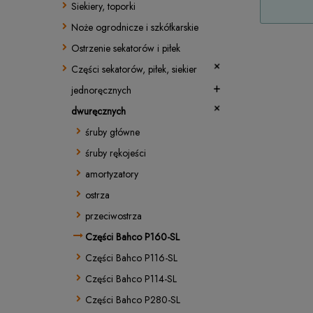
Siekiery, toporki
Noże ogrodnicze i szkółkarskie
Ostrzenie sekatorów i piłek
Części sekatorów, piłek, siekier
jednoręcznych
dwuręcznych
śruby główne
śruby rękojeści
amortyzatory
ostrza
przeciwostrza
Części Bahco P160-SL
Części Bahco P116-SL
Części Bahco P114-SL
Części Bahco P280-SL