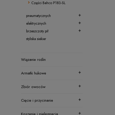
Części Bahco P183-SL
pneumatycznych
elektrycznych
brzeszczoty pił
styliska siekier
Wiązanie roślin
Armatki hukowe
Zbiór owoców
Cięcie i przycinanie
Koszenie i pielęgnacja