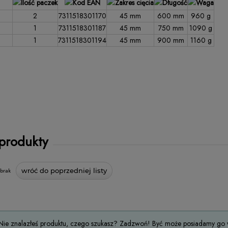
2
7311518301170
45 mm
600 mm
960 g
1
7311518301187
45 mm
750 mm
1090 g
1
7311518301194
45 mm
900 mm
1160 g
 produkty
brak
wróć do poprzedniej listy
Nie znalazłeś produktu, czego szukasz? Zadzwoń! Być może posiadamy go w