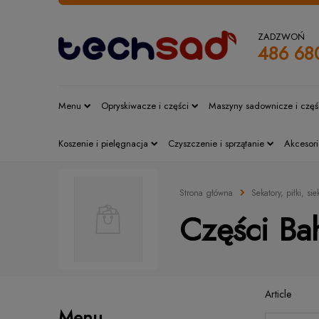
ZADZWOŃ
486 68
Menu
Opryskiwacze i części
Maszyny sadownicze i częś
Koszenie i pielęgnacja
Czyszczenie i sprzątanie
Akcesori
Strona główna
Sekatory, piłki, sie
Części Ba
Article
Menu