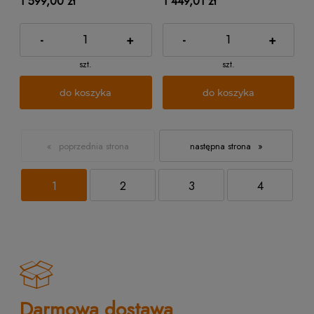
1 599,00 zł
1 449,01 zł
-
+
-
+
szt.
szt.
do koszyka
do koszyka
«
»
1
2
3
4
Darmowa dostawa