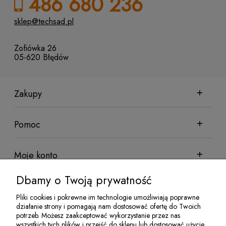
486 680 236
sklep@techsad.pl
Zofiówka 26
05-620 Błędów
Zakupy
Pomoc
Moje konto
Dbamy o Twoją prywatność
Informacje
Pliki cookies i pokrewne im technologie umożliwiają poprawne
działanie strony i pomagają nam dostosować ofertę do Twoich
potrzeb. Możesz zaakceptować wykorzystanie przez nas
wszystkich tych plików i przejść do sklepu lub dostosować użycie
Sklep sadowniczy Techsad | Zofiówka 26, 05-620 Błędów | NIP: