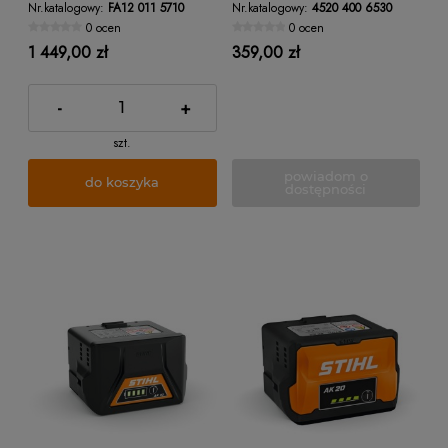
Nr.katalogowy:
FA12 011 5710
Nr.katalogowy:
4520 400 6530
0 ocen
0 ocen
1 449,00 zł
359,00 zł
-
+
szt.
powiadom o
do koszyka
dostępności