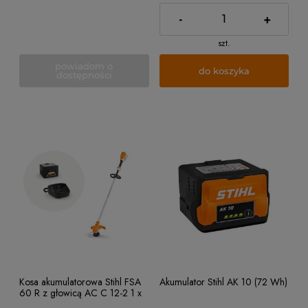
-
+
szt.
powiadom o
do koszyka
dostępności
Kosa akumulatorowa Stihl FSA
Akumulator Stihl AK 10 (72 Wh)
60 R z głowicą AC C 12-2 1 x
AK 20, AL 101