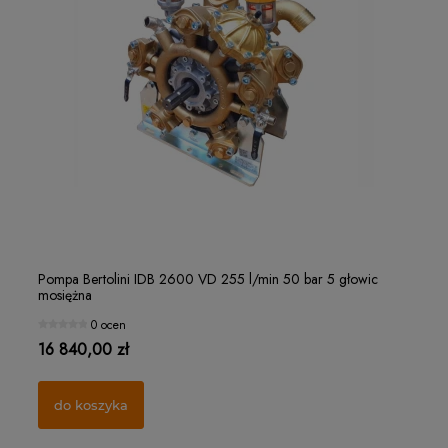
Rozpylacz TeeJet TXB80 VK - wysoki kołnierz
Ja
Pompa Bertolini IDB 2600 VD 255 l/min 50 bar 5 głowic
Po
mosiężna
mo
0 ocen
0 ocen
28,00 zł
15
16 840,00 zł
10
do koszyka
do koszyka