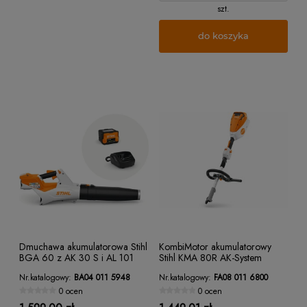
szt.
do koszyka
Dmuchawa akumulatorowa Stihl
KombiMotor akumulatorowy
BGA 60 z AK 30 S i AL 101
Stihl KMA 80R AK-System
Nr.katalogowy:
BA04 011 5948
Nr.katalogowy:
FA08 011 6800
0 ocen
0 ocen