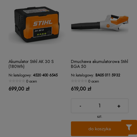
Akumulator Stihl AK 30 S
Dmuchawa akumulatorowa Stihl
(180Wh)
BGA 50
Nr.katalogowy:
4520 400 6545
Nr.katalogowy:
BA05 011 5932
0 ocen
0 ocen
699,00 zł
619,00 zł
-
+
szt.
do koszyka