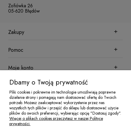
Zofiówka 26
05-620 Błędów
Zakupy
Pomoc
Moje konto
Dbamy o Twoją prywatność
Informacje
Pliki cookies i pokrewne im technologie umożliwiają poprawne
działanie strony i pomagają nam dostosować ofertę do Twoich
potrzeb. Możesz zaakceptować wykorzystanie przez nas
wszystkich tych plików i przejść do sklepu lub dostosować użycie
Sklep sadowniczy Techsad | Zofiówka 26, 05-620 Błędów | NIP:
plików do swoich preferencji, wybierając opcję "Dostosuj zgody".
7972081952 | REGON: 524100078 | Email:
jakubisiak@techsad.pl
Więcej o plikach cookies przeczytasz w naszej Polityce
| Telefon:
486680236
prywatności.