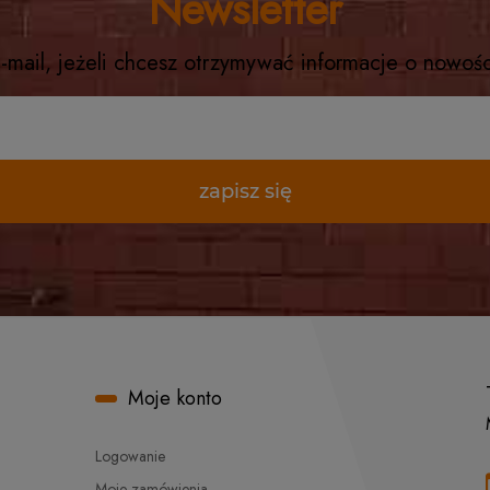
Newsletter
-mail, jeżeli chcesz otrzymywać informacje o nowoś
zapisz się
Moje konto
Logowanie
Moje zamówienia