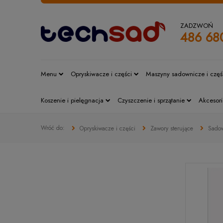
ZADZWOŃ
486 68
Menu
Opryskiwacze i części
Maszyny sadownicze i częś
Koszenie i pielęgnacja
Czyszczenie i sprzątanie
Akcesori
Opryskiwacze i części
Zawory sterujące
Sadow