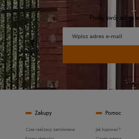
Podaj swój adres e
Zakupy
Pomoc
Czas realizacji zamówienia
Jak kupować?
Formy płatności
Częste pytania