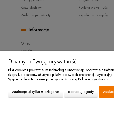
Koszt dostawy
Polityka prywatności
Reklamacje i zwroty
Regulamin zakupów
Informacje
O nas
Kontakt
Linki
Dbamy o Twoją prywatność
Pliki cookies i pokrewne im technologie umożliwiają poprawne działan
sklepu lub dostosować użycie plików do swoich preferencji, wybierając
Sklep sadowniczy Techsad | Zofiówka
Więcej o plikach cookies przeczytasz w naszej Polityce prywatności.
zaakceptuj tylko niezbędne
dostosuj zgody
zaakce
© 2026 sklep.techsad.pl. Wszelkie prawa zastrzeżone.
Styl graficzny i aplikacje ShopGadget.pl
Sklep internetowy Sho