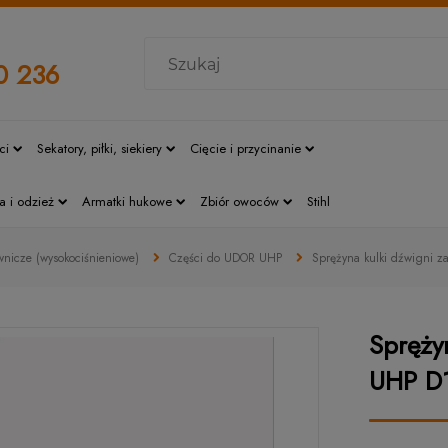
0 236
ci
Sekatory, piłki, siekiery
Cięcie i przycinanie
a i odzież
Armatki hukowe
Zbiór owoców
Stihl
nicze (wysokociśnieniowe)
Części do UDOR UHP
Sprężyna kulki dźwigni 
Spręży
UHP D