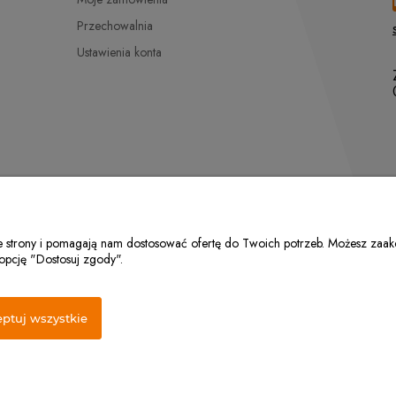
Przechowalnia
Ustawienia konta
ie strony i pomagają nam dostosować ofertę do Twoich potrzeb. Możesz zaakc
 opcję "Dostosuj zgody".
 26, 05-620 Błędów | NIP: 7972081952 | REGON: 524100078 | Email:
jaku
ptuj wszystkie
per.pl