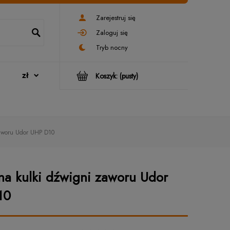
Zarejestruj się
Zaloguj się
Koszyk:
(pusty)
zaworu Udor UHP D10
na kulki dźwigni zaworu Udor
10