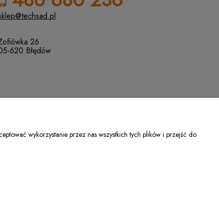
sklep@techsad.pl
Zofiówka 26
05-620 Błędów
eptować wykorzystanie przez nas wszystkich tych plików i przejść do
bisiak@techsad.pl
| Telefon:
486680236