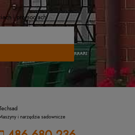
ciach i promocjach.
Techsad
Maszyny i narzędzia sadownicze
486 680 236