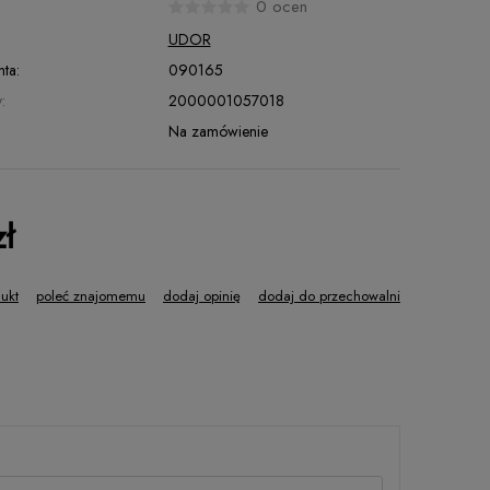
0 ocen
UDOR
ta:
090165
:
2000001057018
Na zamówienie
ł
dukt
poleć znajomemu
dodaj opinię
dodaj do przechowalni