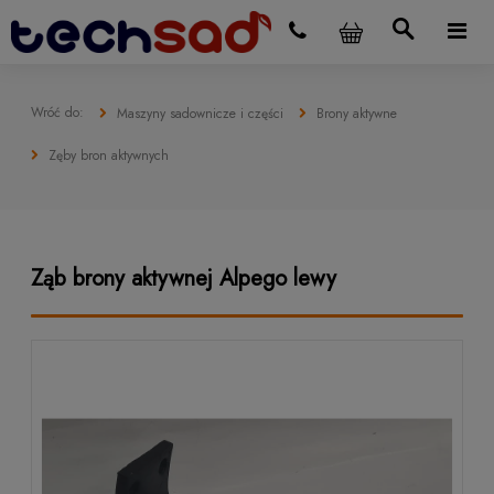
Maszyny sadownicze i części
Brony aktywne
Zęby bron aktywnych
Ząb brony aktywnej Alpego lewy