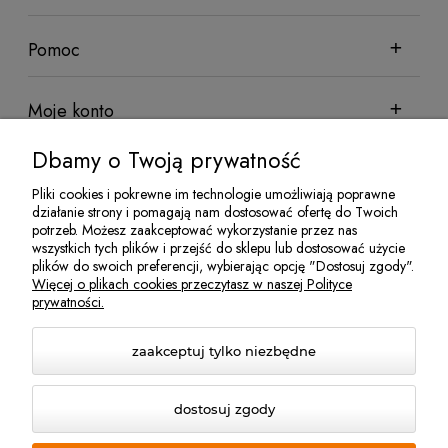
Pomoc
Moje konto
Dbamy o Twoją prywatność
Informacje
Pliki cookies i pokrewne im technologie umożliwiają poprawne
działanie strony i pomagają nam dostosować ofertę do Twoich
potrzeb. Możesz zaakceptować wykorzystanie przez nas
wszystkich tych plików i przejść do sklepu lub dostosować użycie
Sklep sadowniczy Techsad | Zofiówka 26, 05-620 Błędów | NIP:
plików do swoich preferencji, wybierając opcję "Dostosuj zgody".
7972081952 | REGON: 524100078 | Email:
jakubisiak@techsad.pl
Więcej o plikach cookies przeczytasz w naszej Polityce
| Telefon:
486680236
prywatności.
zaakceptuj tylko niezbędne
dostosuj zgody